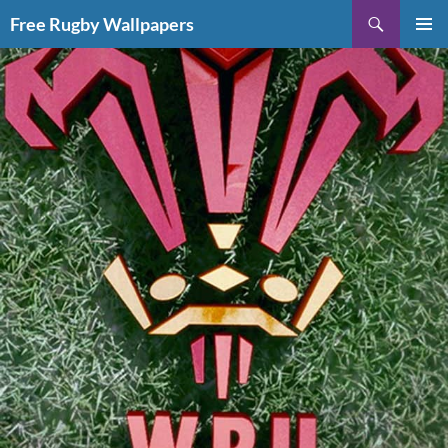
Vai
Cerca
Free Rugby Wallpapers
al
MENU
contenuto
PRINCI