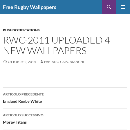
Vai
Cerca
Free Rugby Wallpapers
al
MENU
contenuto
PRINCI
PUSHNOTIFICATIONS
RWC-2011 UPLOADED 4
NEW WALLPAPERS
OTTOBRE 2, 2014
FABIANO CAPOBIANCHI
Navigazione
ARTICOLO PRECEDENTE
articolo
England Rugby White
ARTICOLO SUCCESSIVO
Moray Titans