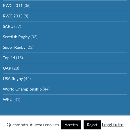
RWC 2011
(36)
RWC 2015
(8)
SARU
(27)
Scottish Rugby
(33)
Super Rugby
(23)
Top 14
(15)
UAR
(28)
USA Rugby
(44)
World Championship
(44)
WRU
(31)
Questo sito utilizza i cookies.
Leggi tutto
Accetto
Reject
Proudly powered by WordPress