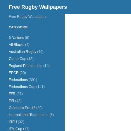
Cerca
Free Rugby Wallpapers
Vai
Free Rugby Wallpapers
al
CATEGORIE
contenuto
6 Nations
(6)
All Blacks
(4)
Australian Rugby
(49)
Currie Cup
(15)
England Premiership
(14)
EPCR
(20)
Federations
(391)
Federations Cup
(141)
FFR
(37)
FIR
(43)
Guinness Pro 12
(20)
International Tournament
(6)
IRFU
(32)
ITM Cup
(17)