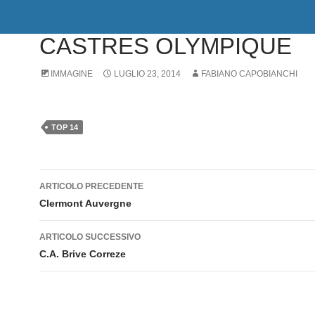
FEDERATIONS CUP
,
TOP 14
CASTRES OLYMPIQUE
IMMAGINE
LUGLIO 23, 2014
FABIANO CAPOBIANCHI
TOP 14
Navigazione
ARTICOLO PRECEDENTE
articolo
Clermont Auvergne
ARTICOLO SUCCESSIVO
C.A. Brive Correze