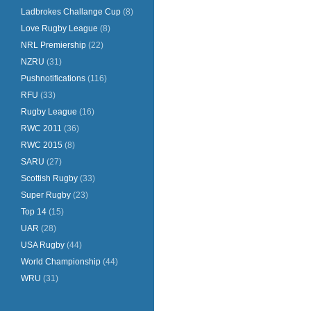
Ladbrokes Challange Cup
(8)
Love Rugby League
(8)
NRL Premiership
(22)
NZRU
(31)
Pushnotifications
(116)
RFU
(33)
Rugby League
(16)
RWC 2011
(36)
RWC 2015
(8)
SARU
(27)
Scottish Rugby
(33)
Super Rugby
(23)
Top 14
(15)
UAR
(28)
USA Rugby
(44)
World Championship
(44)
WRU
(31)