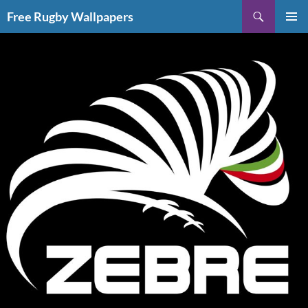
Vai
Cerca
Free Rugby Wallpapers
al
MENU
contenuto
PRINCI