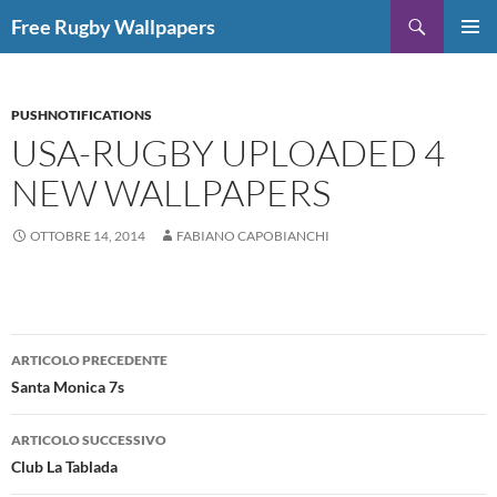
Vai
Cerca
Free Rugby Wallpapers
al
MENU
contenuto
PRINCI
PUSHNOTIFICATIONS
USA-RUGBY UPLOADED 4
NEW WALLPAPERS
OTTOBRE 14, 2014
FABIANO CAPOBIANCHI
Navigazione
ARTICOLO PRECEDENTE
articolo
Santa Monica 7s
ARTICOLO SUCCESSIVO
Club La Tablada