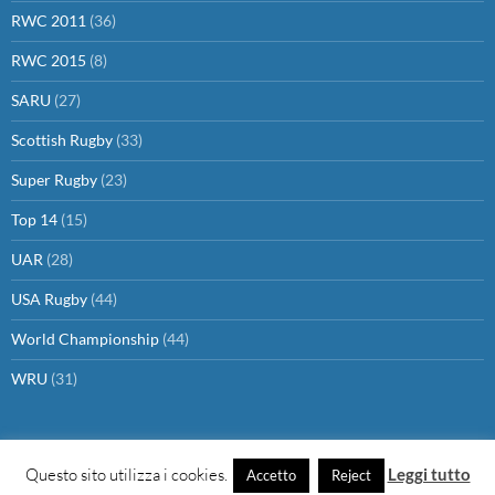
RWC 2011
(36)
RWC 2015
(8)
SARU
(27)
Scottish Rugby
(33)
Super Rugby
(23)
Top 14
(15)
UAR
(28)
USA Rugby
(44)
World Championship
(44)
WRU
(31)
Questo sito utilizza i cookies.
Leggi tutto
Accetto
Reject
Proudly powered by WordPress