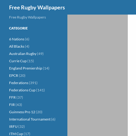
Cerca
Free Rugby Wallpapers
Vai
Free Rugby Wallpapers
al
CATEGORIE
contenuto
6 Nations
(6)
All Blacks
(4)
Australian Rugby
(49)
Currie Cup
(15)
England Premiership
(14)
EPCR
(20)
Federations
(391)
Federations Cup
(141)
FFR
(37)
FIR
(43)
Guinness Pro 12
(20)
International Tournament
(6)
IRFU
(32)
ITM Cup
(17)