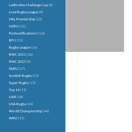
Ladbrokes Challange Cup
(8)
Love Rugby League
(8)
NRL Premiership
(22)
NZRU
(31)
Pushnotifications
(116)
RFU
(33)
Rugby League
(16)
RWC 2011
(36)
RWC 2015
(8)
SARU
(27)
Scottish Rugby
(33)
Super Rugby
(23)
Top 14
(15)
UAR
(28)
USA Rugby
(44)
World Championship
(44)
WRU
(31)