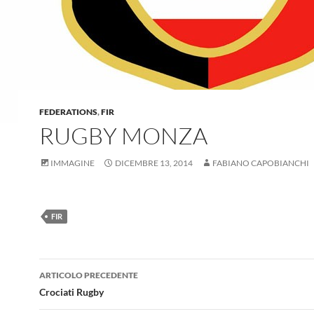
FEDERATIONS
,
FIR
RUGBY MONZA
IMMAGINE
DICEMBRE 13, 2014
FABIANO CAPOBIANCHI
FIR
Navigazione
ARTICOLO PRECEDENTE
articolo
Crociati Rugby