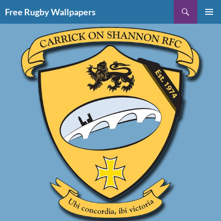
Vai
Cerca
Free Rugby Wallpapers
al
MENU
contenuto
PRINCI